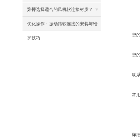
连接？
如何选择适合的风机软连接材质？
优化操作：振动筛软连接的安装与维
您
护技巧
您
联
常
详