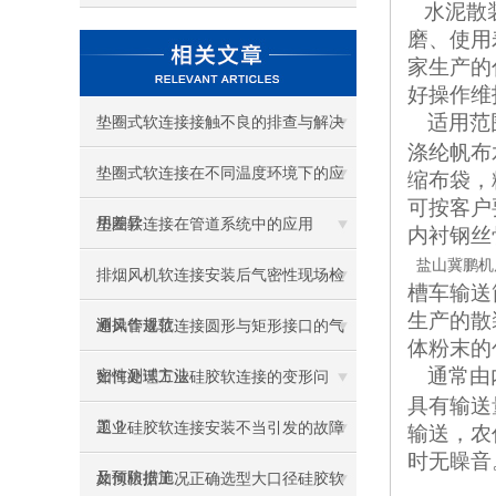
水泥散
磨、使用
家生产的
好操作维
适用范
垫圈式软连接接触不良的排查与解决
涤纶帆布
垫圈式软连接在不同温度环境下的应
缩布袋，
可按客户
用差异
垫圈软连接在管道系统中的应用
内衬钢丝
盐山冀鹏机
排烟风机软连接安装后气密性现场检
槽车输送
生产的散
测操作规范
通风管道软连接圆形与矩形接口的气
体粉末的
通常由
密性测试方法
如何处理工业硅胶软连接的变形问
具有输送
题？
工业硅胶软连接安装不当引发的故障
输送，农
时无矂音
及预防措施
如何根据工况正确选型大口径硅胶软