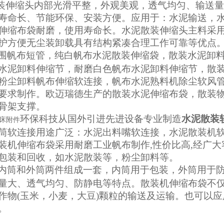
装伸缩头
内部光滑平整，外观美观，透气均匀、输送量
寿命长、节能环保、安装方便。应用于：水泥输送，
伸缩布袋耐磨，使用寿命长。
水泥散装伸缩头
主料采
护方便无尘装卸载具有结构紧凑合理工作可靠等优点
围帆布短管，纯白帆布水泥散装伸缩袋，散装水泥卸
水泥卸料伸缩节，耐磨白色帆布水泥卸料伸缩节，散
粉尘卸料帆布伸缩软连接，帆布水泥熟料机除尘软风
要求制作。欧迈瑞德生产的散装水泥伸缩布袋，散装物料
骨架支撑。
环保科技从国外引进先进设备专业制造
水泥散装
床附件
筒软连接用途广泛：水泥出料嘴软连接，水泥散装机
装机伸缩布袋采用耐磨工业帆布制作,性价比高,经广
包装和回收，如水泥散装等，粉尘卸料等
。
内筒和外筒两件组成一套，内筒用于包装，外筒用于
量大、透气均匀、防静电等特点。散装机伸缩布袋不
作物(玉米，小麦，大豆)颗粒的输送及运输。也可以
。