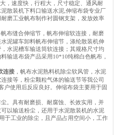
大，速度快，行程大，尺寸稳定、通风耐
水泥散装机下料口输送水泥
,伸缩布袋
专业厂
用耐磨工业帆布制作衬圆钢支架，发放效率
。
料帆布缝合伸缩节，帆布伸缩软连接，耐磨
装水泥罐车卸料帆布伸缩节，涤纶散装机伸
管，水泥槽车输送筒软连接；其规格尺寸均
输送布袋产品采用10*10纯棉白色帆布，
软连接
，帆布水泥熟料机除尘软风管，水泥
软连接等，粉尘颗粒气体的输送节等我公司
大客户使用后反应良好。伸缩布袋主要用于固
防尘。具有耐磨损、耐腐蚀、长效实用，并
仅可以输送粉尘，还用于水泥散装机的水泥
应用于工业的除尘，且产品占用空间小，工作