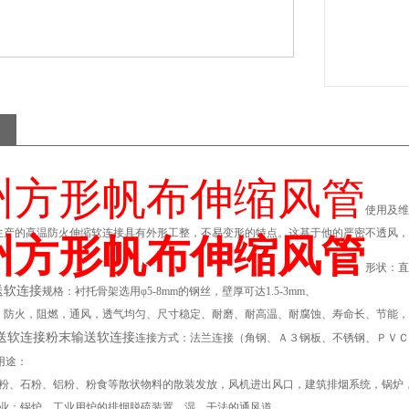
州方形帆布伸缩风管
使用及维
生产的高温防火伸缩软连接具有外形工整，不易变形的特点。这基于他的严密不透风，
州方形帆布伸缩风管
形状：直
送软连接
规格：衬托骨架选用φ5-8mm的钢丝，壁厚可达1.5-3mm、
，防火，阻燃，通风，透气均匀、尺寸稳定、耐磨、耐高温、耐腐蚀、寿命长、节能，
送软连接粉末输送软连接
连接方式：法兰连接（角钢、Ａ３钢板、不锈钢、ＰＶＣ
用途：
煤粉、石粉、铝粉、粉食等散状物料的散装发放，风机进出风口，建筑排烟系统，锅炉
企业：锅炉，工业用炉的排烟脱硫装置，湿、干法的通风道。