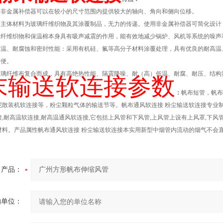
：非金属补偿器可以在较小的尺寸范围内提供较大的轴向、角向和侧向位移。
力：主体材料为玻璃纤维织物及其涂覆制品，无力的传递。使用非金属补偿器可简化设
震：纤维织物和保温棉本身具有吸声减震的作用，能有效地减少锅炉、风机等系统的噪声
耐高温、耐腐蚀和密封性能：采用有机硅、氟等高分子材料涂覆处理，具有优良的耐高温
方便。
与玻璃纤维布复合而成，具有高绝热性能、隔震降噪、耐（高）低温、耐腐、耐压、结
末输送软连接参数
：
帆布短管，帆布
泥散装机软连接等，粉尘颗粒气体的输送节等。帆布通风软连接 粉尘输送软连接专业制
,耐高温软连接,耐高温通风软连接,它包括上风管和下风管,上风管上设有上风罩,下风
材料。产品属性帆布通风软连接 粉尘输送软连接本实用新型中烟管内流动的烟气不会直
产品：
的单位：