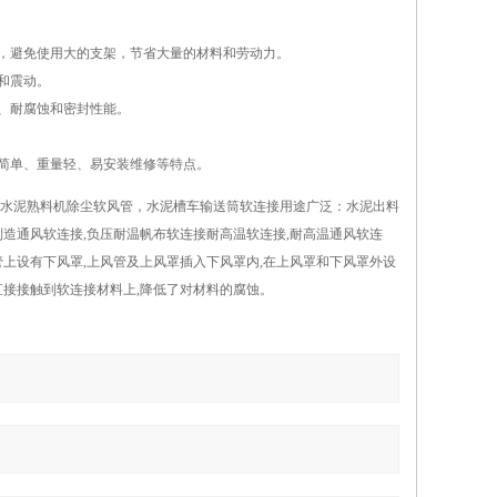
计，避免使用大的支架，节省大量的材料和劳动力。
和震动。
、耐腐蚀和密封性能。
构简单、重量轻、易安装维修等特点。
水泥熟料机除尘软风管，水泥槽车输送筒软连接用途广泛：水泥出料
造通风软连接,负压耐温帆布软连接耐高温软连接,耐高温通风软连
管上设有下风罩,上风管及上风罩插入下风罩内,在上风罩和下风罩外设
接接触到软连接材料上,降低了对材料的腐蚀。