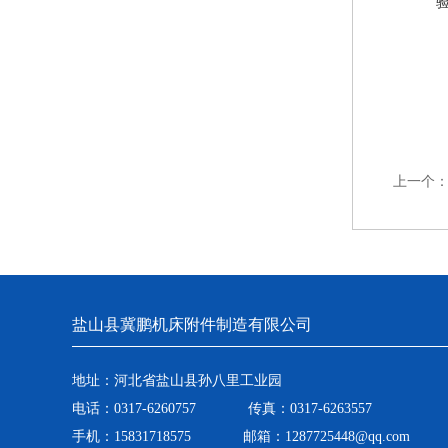
上一个
盐山县冀鹏机床附件制造有限公司
地址：河北省盐山县孙八里工业园
电话：0317-6260757 传真：0317-6263557
手机：15831718575 邮箱：1287725448@qq.com