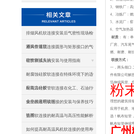
3、钢铁厂：
4、冶炼厂：
5、水泥厂：
6、空气加热
排烟风机软连接安装后气密性现场检
材质
： 有：
厂房、汽车尾
测操作规范
通风管道软连接圆形与矩形接口的气
燃、耐磨、耐
联接方式：
密性测试方法
硅胶软接头的安装与使用指南
一，两头领口
耐腐蚀硅胶软连接在特殊环境下的适
件有限公司解您
箔伸缩风管、
粉
应能力分析
耐高温硅胶管软连接在化工、石油行
理想的建筑排
业中的应用说明
食品级透明软连接的安装与保养技巧
应用于机房、
说明
垫圈软连接的耐高温与高压性能解析
选！帆布短管
帆布短管伸缩
广州
如何提高耐高温风机软连接的使用寿