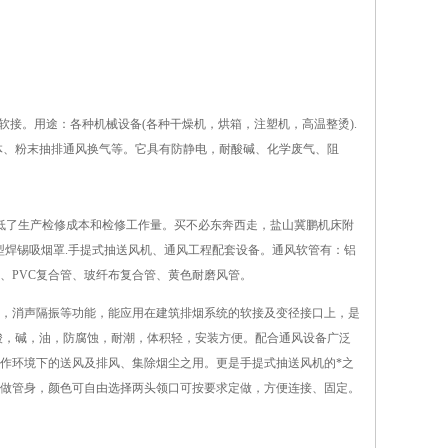
软接。用途：各种机械设备(各种干燥机，烘箱，注塑机，高温整烫).
体、粉末抽排通风换气等。它具有防静电，耐酸碱、化学废气、阻
降低了生产检修成本和检修工作量。买不必东奔西走，盐山冀鹏机床附
管及小型焊锡吸烟罩.手提式抽送风机、通风工程配套设备。通风软管有：铝
、PVC复合管、玻纤布复合管、黄色耐磨风管。
，消声隔振等功能，能应用在建筑排烟系统的软接及变径接口上，是
酸，碱，油，防腐蚀，耐潮，体积轻，安装方便。配合通风设备广泛
作环境下的送风及排风、集除烟尘之用。更是手提式抽送风机的*之
做管身，颜色可自由选择两头领口可按要求定做，方便连接、固定。