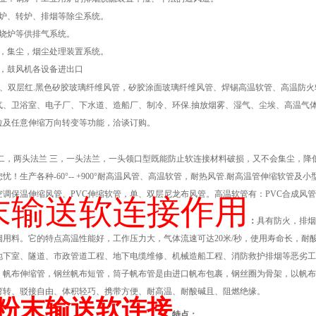
高炉、转炉、排烟等除尘系统。
燃烧炉等供排气系统。
窑，集尘，烟尘处理装置系统。
器，鼓风机各设备进出口
单、双层红.黑色矽胶玻璃纤维风管，矽胶涂面玻璃纤维风管、焊锡高温软管、高温防火
气、卫浴室、电子厂、下水道、造船厂、制冷、环保.抽放烟雾、湿气、尘埃、高温气
拉及任意伸缩万向转变等功能，洽谈订购。
 二，两头法兰 三，一头法兰，一头领口型既能防止软连接材料破损，又不会集尘，
忧！生产各种-60°-- +900°耐高温风管、高温软管，耐热风管.耐高温管伸缩软
空调保温伸缩风管、PVC伸缩软管，单、双层尼龙布风管。高温软管有：PVC合成风管
末输送软连接作用
：
具有防火，排烟
烟用料。它的特点高温性能好，工作压力大，气体流速可达20米/秒，使用寿命长，耐
地下室、隧道、市政管道工程、地下电缆维修、机械造船工程、消防救护排烟等恶劣工
，帆布伸缩管，钢丝帆布短管，筒子帆布管是由进口帆布包裹，钢丝圈为骨架，以帆布
弯转、驳接自由、体积轻巧、携带方便、耐高温、耐酸碱且、阻燃绝缘。
粉末输送软连接
特点：