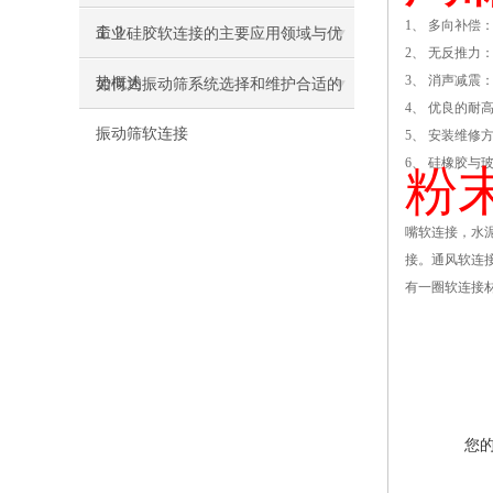
1
、 多向补偿
命？
工业硅胶软连接的主要应用领域与优
2、 无反推
3、 消声减
势概述
如何为振动筛系统选择和维护合适的
4、 优良的
振动筛软连接
5、 安装维修
6、 硅橡胶
粉
嘴软连接，水
接。通风软连接
有一圈软连接
您