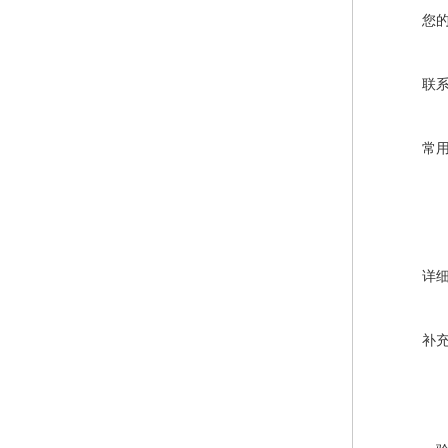
您
联
常
详
补