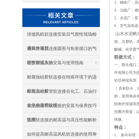
3、钢铁厂：
4、冶炼厂：
5、水泥厂：
6、空气加热
山水水泥帆
排烟风机软连接安装后气密性现场检
箱，注塑机，
测操作规范
通风管道软连接圆形与矩形接口的气
酸碱、化学废
联接方式：
密性测试方法
硅胶软接头的安装与使用指南
一，两头领口
件有限公司为您
耐腐蚀硅胶软连接在特殊环境下的适
铝箔伸缩风管
：
具有防火，
应能力分析
耐高温硅胶管软连接在化工、石油行
秒，使用寿命
防救护排烟等
业中的应用说明
食品级透明软连接的安装与保养技巧
丝圈为骨架，
说明
绝缘。
垫圈软连接的耐高温与高压性能解析
特点：
如何提高耐高温风机软连接的使用寿
1
、 多向补偿