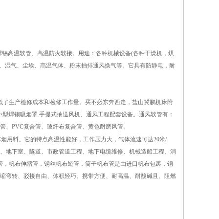
焊锡高温软管、高温防火软接。用途：各种机械设备(各种干燥机，烘
雾、湿气、尘埃、高温气体、粉末抽排通风换气等。它具有防静电，耐
降低了生产检修成本和检修工作量。买不必东奔西走，盐山冀鹏机床附
软管及小型焊锡吸烟罩.手提式抽送风机、通风工程配套设备。通风软管有：
管、PVC复合管、玻纤布复合管、黄色耐磨风管。
烟用料。它的特点高温性能好，工作压力大，气体流速可达20米/
、地下室、隧道、市政管道工程、地下电缆维修、机械造船工程、消
管，帆布伸缩管，钢丝帆布短管，筒子帆布管是由进口帆布包裹，钢
缩弯转、驳接自由、体积轻巧、携带方便、耐高温、耐酸碱且、阻燃