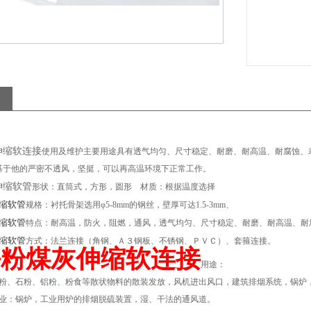
伸缩软连接
使用及维护主要用途具有透气均匀、尺寸稳定、耐磨、耐高温、耐腐蚀、
基于他的严密不透风，坚挺，可以再高温环境下正常工作。
伸缩软管
形状：直筒式，方形，圆形 材质：根据温度选择
缩软管
规格：衬托骨架选用φ5-8mm的钢丝，壁厚可达1.5-3mm、
缩软管
特点：耐高温，防火，阻燃，通风，透气均匀、尺寸稳定、耐磨、耐高温、耐
缩软管
方式：法兰连接（角钢、Ａ３钢板、不锈钢、ＰＶＣ）、套箍连接。
海粉煤灰伸缩软连接
用途：
煤粉、石粉、铝粉、粉食等散状物料的散装发放，风机进出风口，建筑排烟系统，锅炉
企业：锅炉，工业用炉的排烟脱硫装置，湿、干法的通风道。