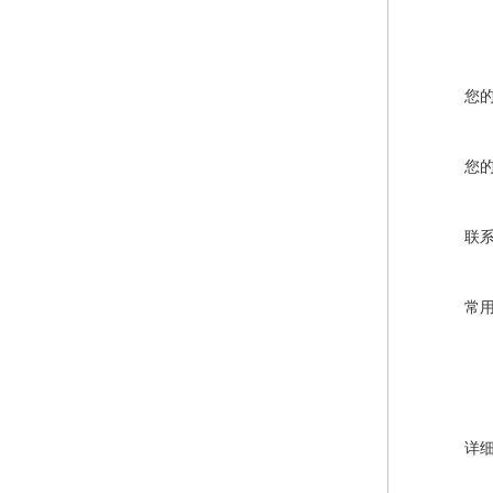
您
您
联
常
详