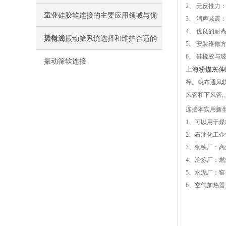
2、 无反推
命？
工业硅胶软连接的主要应用领域与优
3、 消声减
4、 优良的
势概述
如何为振动筛系统选择和维护合适的
5、 安装维修
6、 硅橡胶
振动筛软连接
上海粉煤灰伸
等。帆布通风软
风管和下风管,
连接本实用新
1、可以用于
2、石油化工
3、钢铁厂：
4、冶炼厂：
5、水泥厂：
6、空气加热