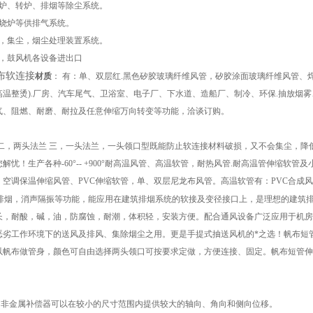
高炉、转炉、排烟等除尘系统。
燃烧炉等供排气系统。
窑，集尘，烟尘处理装置系统。
器，鼓风机各设备进出口
布软连接
材质
： 有：单、双层红.黑色矽胶玻璃纤维风管，矽胶涂面玻璃纤维风管、
高温整烫).厂房、汽车尾气、卫浴室、电子厂、下水道、造船厂、制冷、环保.抽放烟
气、阻燃、耐磨、耐拉及任意伸缩万向转变等功能，洽谈订购。
 二，两头法兰 三，一头法兰，一头领口型既能防止软连接材料破损，又不会集尘，
解忧！生产各种-60°-- +900°耐高温风管、高温软管，耐热风管.耐高温管伸缩
、空调保温伸缩风管、PVC伸缩软管，单、双层尼龙布风管。高温软管有：PVC合成风
排烟，消声隔振等功能，能应用在建筑排烟系统的软接及变径接口上，是理想的建筑排
长，耐酸，碱，油，防腐蚀，耐潮，体积轻，安装方便。配合通风设备广泛应用于机房
恶劣工作环境下的送风及排风、集除烟尘之用。更是手提式抽送风机的*之选！帆布短
以帆布做管身，颜色可自由选择两头领口可按要求定做，方便连接、固定。帆布短管伸
：非金属补偿器可以在较小的尺寸范围内提供较大的轴向、角向和侧向位移。