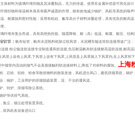
力：主体材料为玻璃纤维织物及其涂覆制品，无力的传递。使用非金属补偿器可简化设
震：纤维织物和保温棉本身具有吸声减震的作用，能有效地减少锅炉、风机等系统的噪声
耐高温、耐腐蚀和密封性能：采用有机硅、氟等高分子材料涂覆处理，具有优良的耐高温
方便。
与玻璃纤维布复合而成，具有高绝热性能、隔震降噪、耐（高）低温、耐腐、耐压、结
缩软管
：
帆布短管，帆布水泥熟料机除尘软风管，水泥槽车输送筒软连接用途广泛：
连接 粉尘输送软连接专业制造通风软连接,负压耐温帆布软连接耐高温软连接,耐高温
上风管上设有上风罩,下风管上设有下风罩,上风管及上风罩插入下风罩内,在上风罩和
上海
型中烟管内流动的烟气不会直接接触到软连接材料上,降低了对材料的腐蚀。
煤粉、石粉、铝粉、粉食等散状物料的散装发放，风机进出风口，建筑排烟系统，锅炉
企业：锅炉，工业用炉的排烟脱硫装置，湿、干法的通风道。
高炉、转炉、排烟等除尘系统。
燃烧炉等供排气系统。
窑，集尘，烟尘处理装置系统。
器，鼓风机各设备进出口