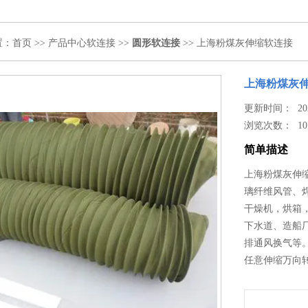
置：
首页
>>
产品中心
软连接
>>
圆形软连接
>> 上海粉煤灰伸缩软连接
上海粉煤灰
更新时间： 2024
浏览次数：
10
简单描述
上海粉煤灰伸
璃纤维风管、
干燥机，烘箱
下水道、造船
排通风换气等
任意伸缩万向