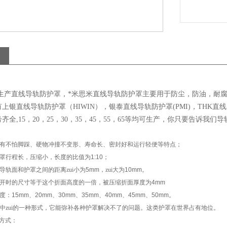
生产直线导轨防护罩，*米思米直线导轨防护罩主要用于防尘，防油，耐
上银直线导轨防护罩（HIWIN），银泰直线导轨防护罩(PMI)，TH
齐全,15，20，25，30，35，45，55，65等均可生产，你只要告诉
有不怕脚踩、硬物冲撞不变形、寿命长、密封好和运行轻便等特点；
罩行程长，压缩小，长度的比值为
1:10
；
导轨面和护罩之间的距离zui小为
5mm
，zui大为
10mm
。
开时的尺寸等于这个折面高度的一倍，被压缩折面厚度为
4mm
度：
15mm
、
20mm
、
30mm
、
35mm
、
40mm
、
45mm
、
50mm
。
中zui的一种形式，它能弥补各种护罩解决不了的问题。这类护罩在世界占有地位。
方式：