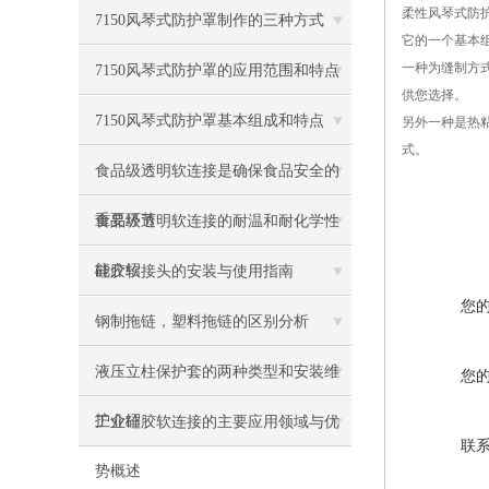
柔性风琴式防
7150风琴式防护罩制作的三种方式
它的一个基本
一种为缝制方
7150风琴式防护罩的应用范围和特点
供您选择。
7150风琴式防护罩基本组成和特点
另外一种是热
式。
食品级透明软连接是确保食品安全的
重要环节
食品级透明软连接的耐温和耐化学性
能介绍
硅胶软接头的安装与使用指南
您
钢制拖链，塑料拖链的区别分析
液压立柱保护套的两种类型和安装维
您
护介绍
工业硅胶软连接的主要应用领域与优
联
势概述