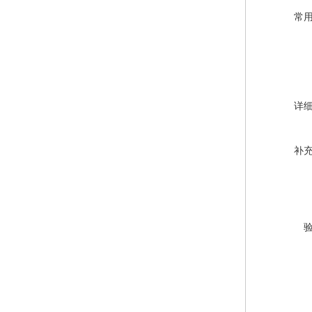
常
详
补