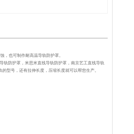
腐蚀，也可制作耐高温导轨防护罩。
K直线导轨防护罩，米思米直线导轨防护罩，南京艺工直线导轨
我们导轨的型号，还有拉伸长度，压缩长度就可以帮您生产。