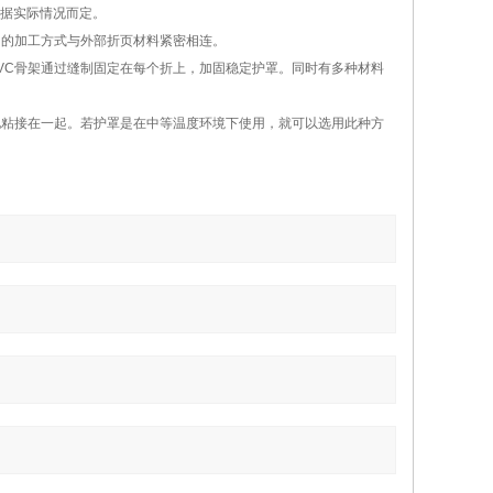
据实际情况而定。
同的加工方式与外部折页材料紧密相连。
VC
骨架通过缝制固定在每个折上，加固稳定护罩。同时有多种材料
地粘接在一起。若护罩是在中等温度环境下使用，就可以选用此种方