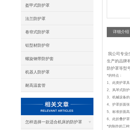
盔甲式防护罩
法兰防护罩
详细介绍
卷帘式防护罩
铝型材防护帘
我公司专业
螺旋钢带防护套
生产的品牌有
防护罩等型号
机器人防护罩
*的特点：
1
、此类护罩具
耐高温套管
2
、风琴式防护
3
、机械设备的
4
、护罩折面张
5
、标准折面高
6
、此折叠护罩
怎样选择一款适合机床的防护罩
*的制作的三种