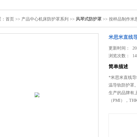
置：
首页
>>
产品中心
机床防护罩系列
>>
风琴式防护罩
>> 按样品制作
米思米直线
更新时间： 2024
浏览次数：
14
简单描述
*米思米直线
温导轨防护罩
生产的品牌有上
（PMI），T