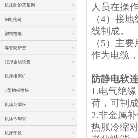
人员在操
机床防护罩系列
（4）接地
钢制拖链
线制成。
塑料拖链
（5）主
导管防护套
作为电缆
矩形金属软管
防静电软
机床排屑机
1.电气绝
T型槽板撞块
荷，可制
机床刮屑板
2.非金属
机床冷却管
热胀冷缩
机床垫铁