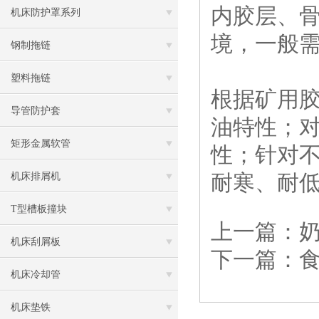
内胶层、
机床防护罩系列
境，一般
钢制拖链
塑料拖链
根据矿用
导管防护套
油特性；
矩形金属软管
性；针对
耐寒、耐
机床排屑机
T型槽板撞块
上一篇：
机床刮屑板
下一篇：
机床冷却管
机床垫铁