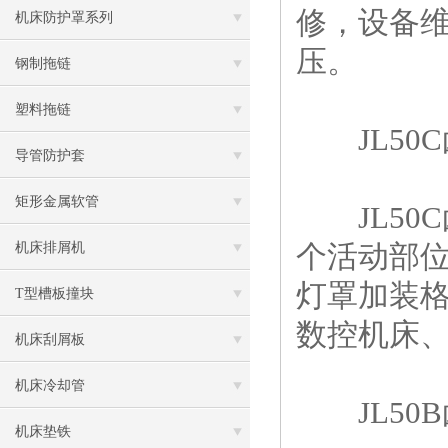
修，设备
机床防护罩系列
压。
钢制拖链
塑料拖链
JL50C
导管防护套
矩形金属软管
JL50
个活动部
机床排屑机
灯罩加装
T型槽板撞块
数控机床
机床刮屑板
机床冷却管
JL50B
机床垫铁