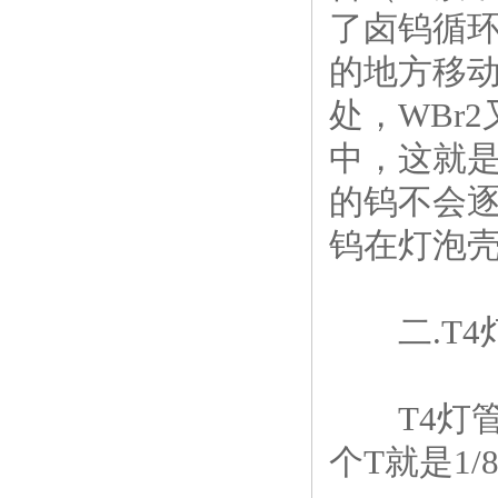
了卤钨循
的地方移动
处，WBr
中，这就
的钨不会逐
钨在灯泡
二.T4
T4灯管
个T就是1/