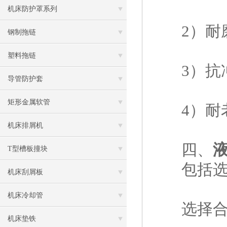
机床防护罩系列
2）耐磨
钢制拖链
塑料拖链
3）抗冲
导管防护套
矩形金属软管
4）耐老
机床排屑机
四、
T型槽板撞块
包括选材
机床刮屑板
机床冷却管
选择合适
机床垫铁