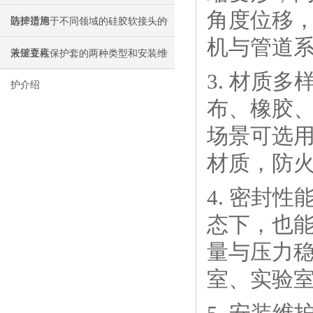
角度位移
防护措施
选择适用于不同领域的硅胶软接头的
机与管道
关键要素
液压立柱保护套的两种类型和安装维
3. 材质
护介绍
布、橡胶
场景可选用
材质，防
4. 密封
态下，也
量与压力
室、实验