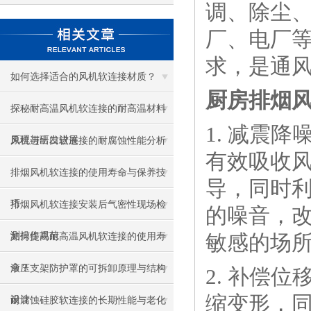
调、除尘
厂、电厂
求，是通
如何选择适合的风机软连接材质？
厨房排烟
探秘耐高温风机软连接的耐高温材料
1. 减震
原理与研发进展
风机进出口软连接的耐腐蚀性能分析
有效吸收
排烟风机软连接的使用寿命与保养技
导，同时
巧
排烟风机软连接安装后气密性现场检
的噪音，
测操作规范
敏感的场
如何提高耐高温风机软连接的使用寿
命？
液压支架防护罩的可拆卸原理与结构
2. 补偿
缩变形，
设计
耐腐蚀硅胶软连接的长期性能与老化