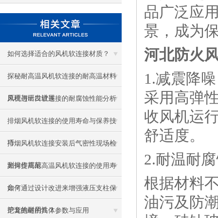
品广泛应
景，成为
河北防火
如何选择适合的风机软连接材质？
1.减震降噪
探秘耐高温风机软连接的耐高温材料
采用高弹
原理与研发进展
风机进出口软连接的耐腐蚀性能分析
收风机运
排烟风机软连接的使用寿命与保养技
舒适度。
巧
排烟风机软连接安装后气密性现场检
2.耐温耐
测操作规范
如何提高耐高温风机软连接的使用寿
根据材料不
命？
如何通过设计改进来增强液压支柱保
油污及防
护套的耐用性？
尼龙拖链的具体参数与应用