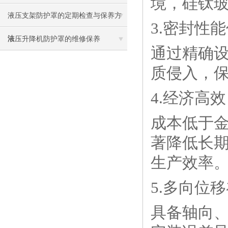
境，硅钛
液压支架防护罩的定期检查与保养方
3.密封性
法
液压升降机防护罩的维修保养
通过精确
质侵入，
4.经济高效
成本低于
著降低长
生产效率
5.多向位
具备轴向