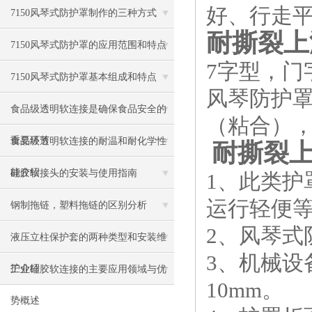
好、行走
7150风琴式防护罩制作的三种方式
耐撕裂上
7150风琴式防护罩的应用范围和特点
7字型，门
7150风琴式防护罩基本组成和特点
风琴防护
食品级透明软连接是确保食品安全的
（粘合）
重要环节
食品级透明软连接的耐温和耐化学性
耐撕裂上
能介绍
硅胶软接头的安装与使用指南
1、此类
运行轻便
钢制拖链，塑料拖链的区别分析
2、风琴式
液压立柱保护套的两种类型和安装维
3、机械设
护介绍
工业硅胶软连接的主要应用领域与优
10mm。
势概述