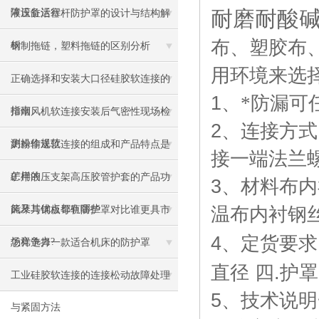
耐磨耐酸
障设备运行
液压缸活塞杆防护罩的设计与结构解
布、塑胶布
析
钢制拖链，塑料拖链的区别分析
用环境来选
正确选择和安装大口径硅胶软连接的
1
、*防漏可
指南
排烟风机软连接安装后气密性现场检
2
、连接方式
测操作规范
奶粉输送软连接的组成和产品特点是
接一端法兰
怎样的
矿用液压支架高压胶管护套的产品功
3
、材料布内
能及其优点都有哪些
温布内衬钢
风琴与钢板导轨防护罩对比谁更具市
4
、定货要求
场竞争力?
怎样选择一款适合机床的防护罩
直径
四
.
护罩
工业硅胶软连接的连接松动故障处理
5
、技术说明
与紧固方法