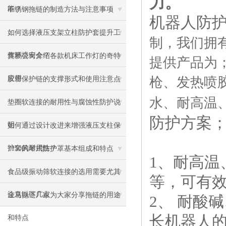
力。
能？
不锈钢拖链的制造方法与注意事项
机器人防
如何选择液压支架立柱防护套提升工
制，我们拥
作环境安全？
冀鹏公司介绍各款机床工作灯的奇特
提供产品为
应用
枪、发热喷
胶管保护链的支撑形式和使用注意点
水、耐高温
垫圈软连接的耐用性与腐蚀性防护说
防护方案
明
如何通过设计改进来增强液压支柱保
护套的耐用性？
7150风琴式防护罩基本组成和特点
1、
耐高温
食品级振动筛软连接的选用需要尤其
等，可有
注意以下几点
金马拖链厂家为大家分享拖链的用途
2、
耐酸碱
长机器人
和特点