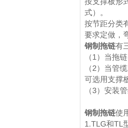
按支撑板形
式）。
按节距分类有4
要求定做，弯
钢制拖链
有
（1）当拖
（2）当管
可选用支撑
（3）安装
钢制拖链
使
1.TLG和