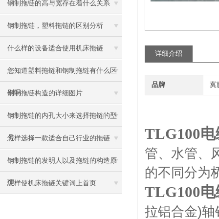
钢制拖链的高与宽存在着什么关系
钢制拖链，塑料拖链的区别分析
什么样的设备适合使用机床拖链
详细介绍
您知道塑料拖链和钢制拖链有什么区
品牌
冀
别吗
钢制拖链构造的详细图片
钢制拖链的内孔大小来选择拖链的型
TLG10
号
怎样选择一款适合自己行业的拖链
管、水管、
钢制拖链的发明人以及拖链的构造原
的不同分为
理
怎样使机床拖链关键词上首页
TLG10
拉铝合金)