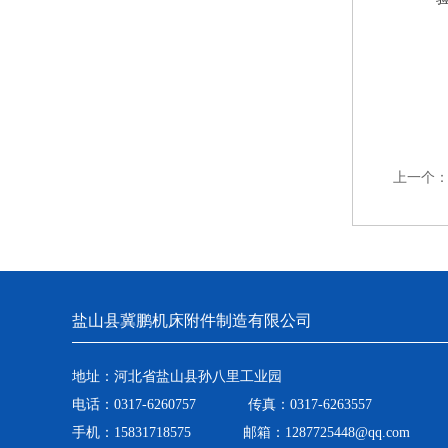
上一个
盐山县冀鹏机床附件制造有限公司
地址：河北省盐山县孙八里工业园
电话：0317-6260757 传真：0317-6263557
手机：15831718575 邮箱：1287725448@qq.com