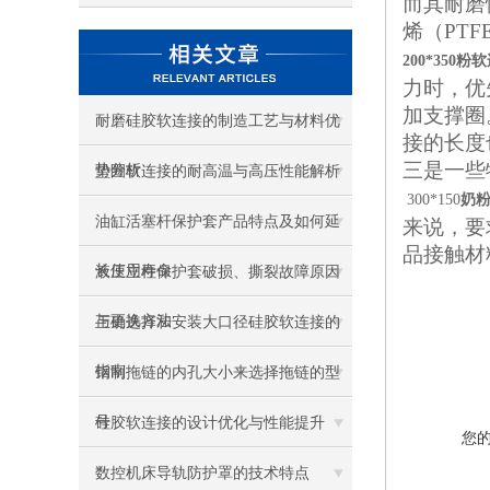
而其耐磨
烯（PT
200*350
力时，优
加支撑圈
耐磨硅胶软连接的制造工艺与材料优
接的长度
三是一些
势分析
垫圈软连接的耐高温与高压性能解析
300*150
奶
油缸活塞杆保护套产品特点及如何延
来说，要
品接触材
长使用寿命
液压立柱保护套破损、撕裂故障原因
与更换方法
正确选择和安装大口径硅胶软连接的
指南
钢制拖链的内孔大小来选择拖链的型
号
硅胶软连接的设计优化与性能提升
您
数控机床导轨防护罩的技术特点