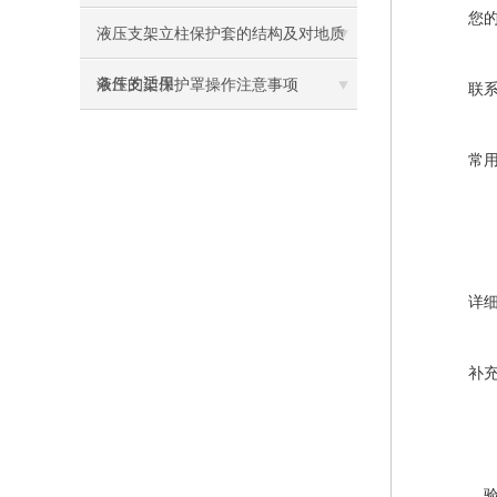
您
液压支架立柱保护套的结构及对地质
条件的适用
液压支架保护罩操作注意事项
联
常
详
补