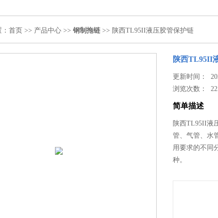
置：
首页
>>
产品中心
>>
钢制拖链
>> 陕西TL95II液压胶管保护链
陕西TL95I
更新时间： 2024
浏览次数：
22
简单描述
陕西TL95I
管、气管、水
用要求的不同
种。