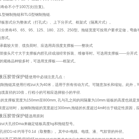
用寿命不小于100万次(往复)。
L型钢制拖链和TLG型钢制拖链
.
撑板形式分为整体式（打孔式）、上下分开式、框架式（隔离片式）。
分类有45、65、95、125、180、225、250型。拖链宽度可按用户要求定做，弯曲半
的形式。
需承载较大管、缆负荷时、应选用高强度支撑板——整块式
的管接头尺寸大于支撑板内腔孔径或须经常拆装、维修等时。可选用支撑板——分开式
缆的规格品种较多时，可选用支撑板——框架式。
II液压胶管保护链
使用中必须注意几点：
L型钢制拖链其使用行程zui大为40米，适用于所有传动方式。可随意加长和缩短。此外
电缆直径的10倍，行程小的可相应选择较小的半径
.
链的支撑板宽度为150mm至800mm, 孔与孔之间的间隔量为10mm.链板的高度也就是
i大限度运转时，如钢制拖链的宽度超过300mm
,
拖链的长度超过4m时出于稳定性原因，
II液压胶管保护链
选用原则
zui大孔径Dma来确定链板高度hg和拖链型号。
孔径D1=d 约等于0.1d（取整数）。其中d=电线、电缆、液、气软管的外径。