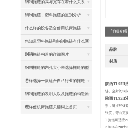
钢制拖链的高与宽存在着什么关系
钢制拖链，塑料拖链的区别分析
什么样的设备适合使用机床拖链
详细介绍
您知道塑料拖链和钢制拖链有什么区
品牌
别吗
钢制拖链构造的详细图片
材质
钢制拖链的内孔大小来选择拖链的型
号
怎样选择一款适合自己行业的拖链
陕西TL95I
链、全封闭钢
钢制拖链的发明人以及拖链的构造原
陕西TL95I
形，链扳经镀
理
怎样使机床拖链关键词上首页
强度，弯曲更
1.拖链可适应z
2.拖链在zu