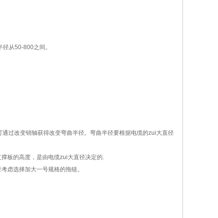
径从50-800之间。
，可通过改变销轴获得改变弯曲半径。弯曲半径要根据电缆的zui大直径
支撑板的高度，是由电缆zui大直径决定的.
应考虑选择加大一号规格的拖链。