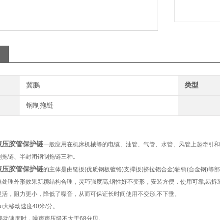
冀鹏
类型
钢制拖链
I液压胶管保护链
一般应用在机床机械等的电缆、油管、气管、水管、风管上起牵引和
制拖链、半封闭钢制拖链三种。
I液压胶管保护链
的主体是由链扳(优质钢板镀铬)支撑扳(挤拉铝合金)轴销(合金钢)
铬处理外形效果新颖结构合理，灵巧强度高,钢性好不变形，安装方便，使用可靠,易
灵活，阻力更小，降低了噪音，从而可保证长时间使用不变形,不下垂。
ui大移动速度40米/分。
i大移动速度时，噪声声压级不大于68分贝。