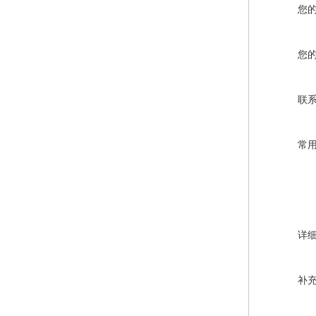
您
您
联
常
详
补