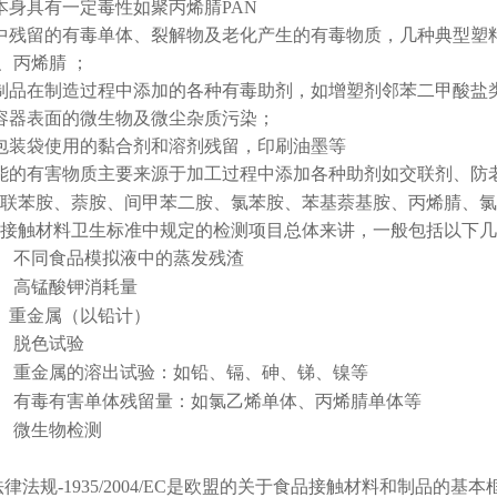
本身具有一定毒性如聚丙烯腈PAN
中残留的有毒单体、裂解物及老化产生的有毒物质，几种典型塑
、丙烯腈 ；
制品在制造过程中添加的各种有毒助剂，如增塑剂邻苯二甲酸盐
容器表面的微生物及微尘杂质污染；
包装袋使用的黏合剂和溶剂残留，印刷油墨等
能的有害物质主要来源于加工过程中添加各种助剂如交联剂、防
联苯胺、萘胺、间甲苯二胺、氯苯胺、苯基萘基胺、丙烯腈、氯
接触材料卫生标准中规定的检测项目总体来讲，一般包括以下几
）
不同食品模拟液中的蒸发残渣
）
高锰酸钾消耗量
）
重金属（以铅计）
）
脱色试验
）
重金属的溶出试验：如铅、镉、砷、锑、镍等
）
有毒有害单体残留量：如氯乙烯单体、丙烯腈单体等
）
微生物检测
律法规-1935/2004/EC是欧盟的关于食品接触材料和制品的基