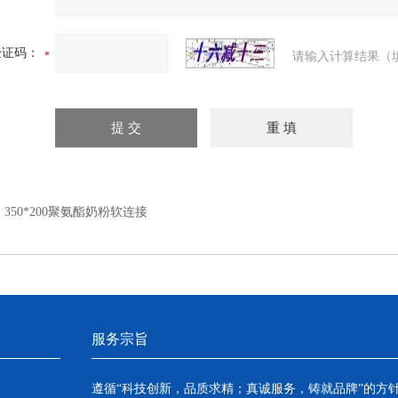
验证码：
请输入计算结果（
：
350*200聚氨酯奶粉软连接
服务宗旨
遵循“科技创新，品质求精；真诚服务，铸就品牌”的方