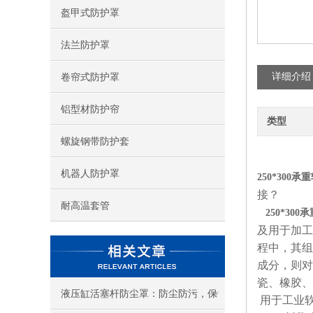
盔甲式防护罩
法兰防护罩
详细介绍
卷帘式防护罩
铝型材防护帘
类型
螺旋钢带防护套
机器人防护罩
250*300承
接？
耐高温套管
250*30
及用于加工
程中，其组
成分，则对
瓷、橡胶、
液压缸活塞杆防尘罩：防尘防污，保
用于工业