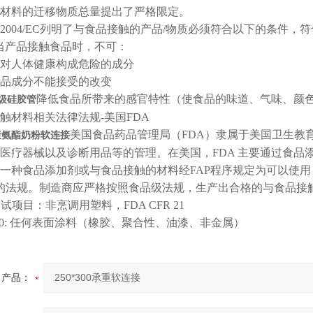
材料的迁移物质总量提出了严格限定。
2004/EC列明了与食品接触的产品/物质必须符合以下的条件，符合良好制造规范
，当产品接触食品时，不可：
出对人体健康构成危险的成分
食品成分不能接受的改变
降低食品所带来的感官特性（使食品的味道、气味、颜
级硅胶管
触材料相关法律法规-美国FDA
美国食品药品管理局（FDA）隶属于美国卫生教
聚氨酯奶粉软连接
医疗器械以及诊断用品等的管理。在美国，FDA 主要通过食品
种食品添加剂或与食品接触的材料经FAP程序规定为可以使用，这种材料便
应的法规。制造商应严格按照食品级法规，生产出合格的与食品接
试项目：非烹调用塑料，FDA CFR 21
175.300: 任何表面涂料（橡胶、聚合性、油漆、非金属）
产品：