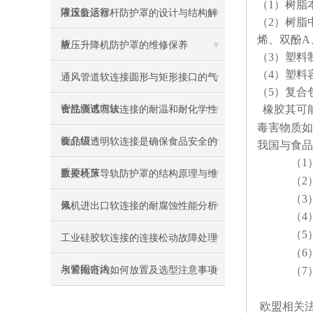
（
1
）
树脂
障设备运行
液压缸活塞杆防护罩的设计与结构解
（
2
）
树脂
烯、双酚A
析
液压升降机防护罩的维修保养
（
3
）
塑料
（
4
）
塑料
通风管道软连接圆形与矩形接口的气
（
5
）
复合
密性测试方法
橡胶其可
食品级透明软连接的耐温和耐化学性
毒害物质如
能介绍
食品级透明软连接是确保食品安全的
我国与食品
（
1
重要环节
数控机床导轨防护罩的结构原理与维
（
2
（
3
修
风机进出口软连接的耐腐蚀性能分析
（
4
（
5
工业硅胶软连接的连接松动故障处理
（
6
与紧固方法
水管拖链内如何放置及选型注意事项
（
7
欧盟相关法