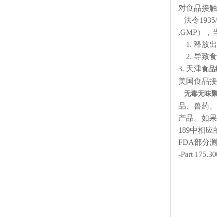
对食品接触
法令1935/
,GMP）
1. 释放
2. 导致
3. 天津
食品
美国食品接
无毒无味
品、兽药、
产品。如果一
189中相
FDA部分测
-Part 