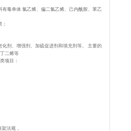
料有毒单体 氯乙烯、偏二氯乙烯、己内酰胺、苯乙
类；
老化剂、增强剂、加硫促进剂和填充剂等。 主要的
丁二烯等
类项目：
本框架法规，