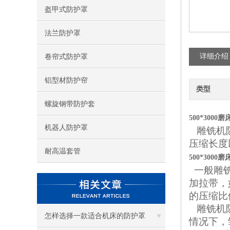
盔甲式防护罩
法兰防护罩
详细介绍
卷帘式防护罩
铝型材防护帘
类型
螺旋钢带防护套
500*300
机器人防护罩
雕铣机防
压缩长度
耐高温套管
500*300
一般雕铣
加拉带，
的压缩比
雕铣机防
怎样选择一款适合机床的防护罩
情况下，