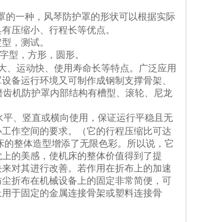
罩
的一种，风琴防护罩的形状可以根据实际
具有压缩小、行程长等优点
。
定型，测试
。
门字型，方形，圆形。
大、运动快、使用寿命长等特点。广泛应用
罩设备运行环境又可制作成钢制支撑骨架、
磨齿机防护罩
内部结构有槽型、滚轮、尼龙
水平、竖直或横向使用，保证运行平稳且无
小工作空间的要求。（它的行程压缩比可达
床的整体造型增添了无限色彩。所以说，它
觉上的美感，使机床的整体价值得到了提
块来对其进行改善。若作用在
折布
上的加速
防尘折布
在机械设备上的固定非常简便，可
上用于固定的金属连接骨架或塑料连接骨