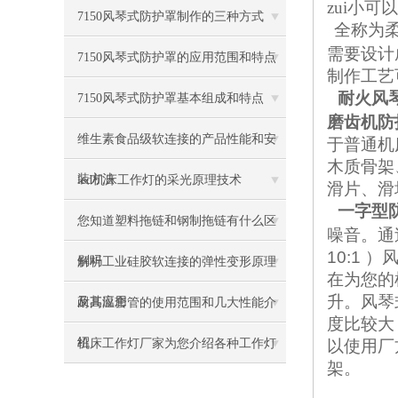
zui小可
7150风琴式防护罩制作的三种方式
全称为
需要设计
7150风琴式防护罩的应用范围和特点
制作工艺
耐火风琴
7150风琴式防护罩基本组成和特点
磨齿机防
维生素食品级软连接的产品性能和安
于普通机
木质骨架
装方法
led机床工作灯的采光原理技术
滑片、滑
一字型防
您知道塑料拖链和钢制拖链有什么区
噪音。通
10:1 ）
别吗
解析工业硅胶软连接的弹性变形原理
在为您的
升。
风琴
及其应用
耐高温套管的使用范围和几大性能介
度比较大
绍
机床工作灯厂家为您介绍各种工作灯
以使用厂
架。