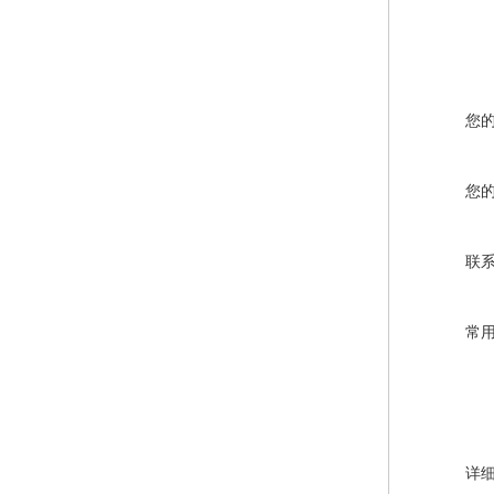
您
您
联
常
详