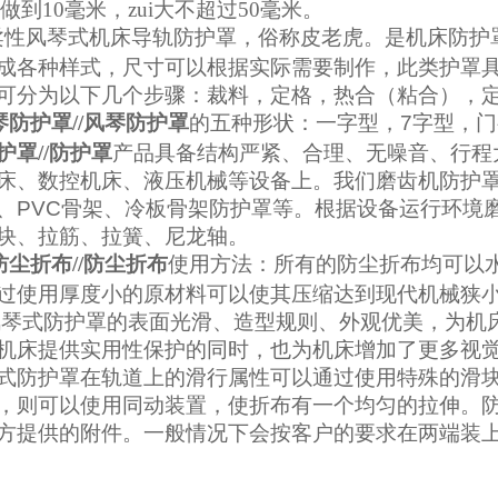
以做到10毫米，zui大不超过50毫米。
柔性风琴式机床导轨防护罩，俗称皮老虎。是
机床防护
成各种样式，尺寸可以根据实际需要制作，此类护罩
可分为以下几个步骤：裁料，定格，热合（粘合），
防护罩//风琴防护罩
的
五种形状：一字型，7字型，
护罩//防护罩
产品具备结构严紧、合理、无噪音、行程
床、数控机床、液压机械等设备上。我们
磨齿机
防护
、PVC骨架、冷板骨架
防
护罩等。根据设备运行环境
块、拉筋、拉簧、尼龙轴。
尘折布//防尘折布
使用方法：所有的
防尘折布
均可以
过使用厚度小的原材料可以使其压缩达到现代机械狭
风琴式防护罩
的表面光滑、造型规则、外观优美，为机
机床提供实用性保护的同时，也为机床增加了更多视
式防护罩
在轨道上的滑行属性可以通过使用特殊的滑
，则可以使用同动装置，使
折布
有一个均匀的拉伸。
方提供的附件。一般情况下会按客户的要求在两端装