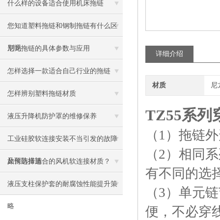
什么样的设备适合使用机床拖链
您知道塑料拖链和钢制拖链有什么区
别吗
尼龙拖链的具体参数与应用
详细介绍
怎样选择一款适合自己行业的拖链
材质
尼
怎样辨别塑料拖链材质
TZ55系
液压升降机防护罩的维修保养
（1）拖链
工业硅胶软连接安装不当引发的故障
（2）相同
及预防措施
如何选择适合的风机软连接材质？
有不同的选
液压支柱保护套的耐腐蚀性能提升策
（3）单元
略
便，不必穿