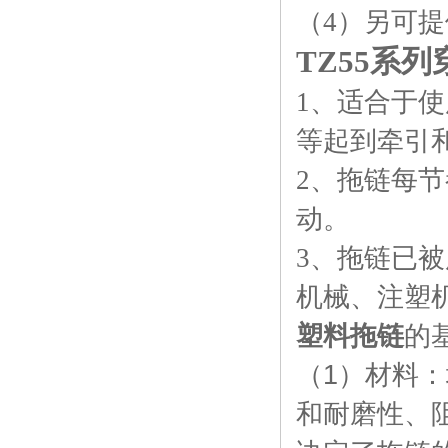
（4）另可
TZ55系
1、适合于
等起到牵引
2、拖链每
动。
3、拖链已
机械、注塑
塑料拖链
的
（1）材料
和耐磨性、