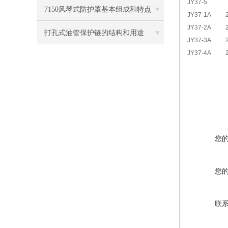
JY37-5
7150风琴式防护罩基本组成和特点
JY37-1A
JY37-2A
打孔式油管保护链的结构和用途
JY37-3A
JY37-4A
您
您
联