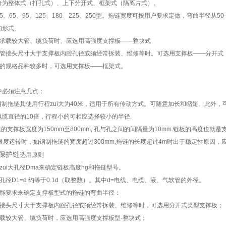
分为整体式（打孔式）、上下分开式、框架式（隔离片式）。
、65、95、125、180、225、250型。拖链宽度可按用户要求定做，弯曲半径从50-
的形式。
需承载较大管、缆负荷时、应选用高强度支撑板——整块式
的管接头尺寸大于支撑板内腔孔径或须经常拆装、维修等时。可选用支撑板——分开式
缆的规格品种较多时，可选用支撑板——框架式。
中必须注意几点：
L型钢制拖链其使用行程zui大为40米，适用于所有传动方式。可随意加长和缩短。此外
电缆直径的10倍，行程小的可相应选择较小的半径
.
链的支撑板宽度为150mm至800mm, 孔与孔之间的间隔量为10mm.链板的高度也就是
i大限度运转时，如钢制拖链的宽度超过300mm
,
拖链的长度超过4m时出于稳定性原因，
管保护链
选用原则
zui大孔径Dma来确定链板高度hg和拖链型号。
孔径D1=d 约等于0.1d（取整数）。其中d=电线、电缆、液、气软管的外径。
功能要求来确定支撑板型式的拖链的弯曲半径：
管接头尺寸大于支撑板内腔孔径或须经常拆装、维修等时，可选用分开式类型支撑板；
承载较大管、缆负荷时，应选用高强度支撑板型-整块式；