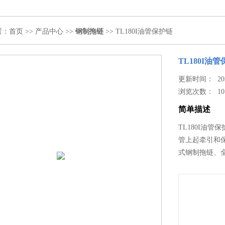
置：
首页
>>
产品中心
>>
钢制拖链
>> TL180I油管保护链
TL180I油
更新时间： 2024
浏览次数：
10
简单描述
TL180I油
管上起牵引和
式钢制拖链、