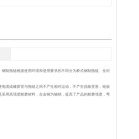
。钢制拖链根据使用环境和使用要求的不同分为桥式钢制拖链、全封
成，使电缆或橡胶管与拖链之间不产生相对运动，不产生扭曲变形，链扳
其是采用高强度耐磨材料，合金铜为轴销，提高了产品的耐磨强度，弯