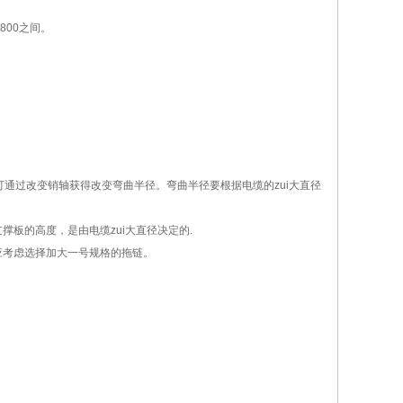
800之间。
，可通过改变销轴获得改变弯曲半径。弯曲半径要根据电缆的zui大直径
支撑板的高度，是由电缆zui大直径决定的.
应考虑选择加大一号规格的拖链。