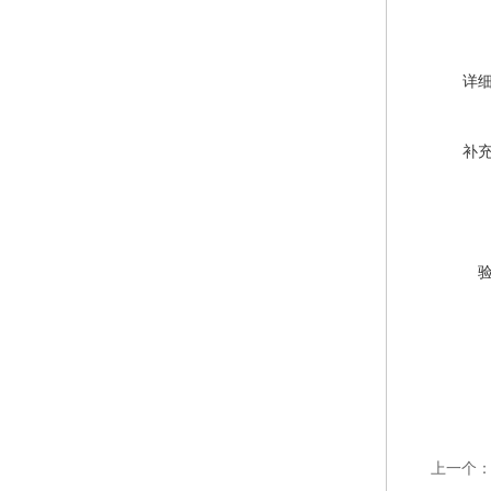
详
补
上一个