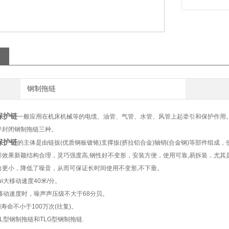
钢制拖链
管保护链
一般应用在机床机械等的电缆、油管、气管、水管、风管上起牵引和保护作用
半封闭钢制拖链三种。
管保护链
的主体是由链扳(优质钢板镀铬)支撑扳(挤拉铝合金)轴销(合金钢)等部件组
形效果新颖结构合理，灵巧强度高,钢性好不变形，安装方便，使用可靠,易拆装，尤
力更小，降低了噪音，从而可保证长时间使用不变形,不下垂。
ui大移动速度40米/分。
i大移动速度时，噪声声压级不大于68分贝。
用寿命不小于100万次(往复)。
L型钢制拖链和TLG型钢制拖链
.