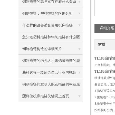
钢制拖链的高与宽存在着什么关系
钢制拖链，塑料拖链的区别分析
什么样的设备适合使用机床拖链
详细介绍
您知道塑料拖链和钢制拖链有什么区
材质
别吗
钢制拖链构造的详细图片
TL180I油
钢制拖链的内孔大小来选择拖链的型
闭钢制拖链、
TL180I油
号
怎样选择一款适合自己行业的拖链
经镀铬处理外
钢制拖链的发明人以及拖链的构造原
曲更灵活，阻
1.拖链可适应z
理
怎样使机床拖链关键词上首页
2.拖链在zu
3.拖链安全使
按结构可分为T