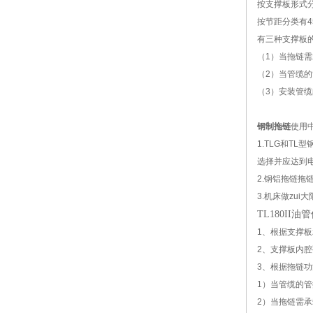
按支撑板形式
按节距分类有45
有三种支撑板
（1）当拖链
（2）当管缆
（3）安装管
钢制拖链
使用
1.TLG和T
选择并应达到
2.钢铝拖链拖
3.机床做zu
TL180II油
1、根据支撑板
2、支撑板内腔
3、根据拖链
1）当管缆的
2）当拖链需