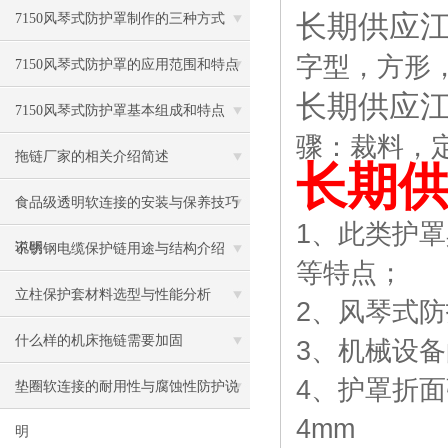
长期供应江
7150风琴式防护罩制作的三种方式
字型，方形
7150风琴式防护罩的应用范围和特点
长期供应江
7150风琴式防护罩基本组成和特点
骤：裁料，
拖链厂家的相关介绍简述
长期
食品级透明软连接的安装与保养技巧
1
、此类护罩
说明
不锈钢电缆保护链用途与结构介绍
等特点；
立柱保护套材料选型与性能分析
2
、风琴式防
什么样的机床拖链需要加固
3
、机械设备
4
、护罩折面
垫圈软连接的耐用性与腐蚀性防护说
4mm
明