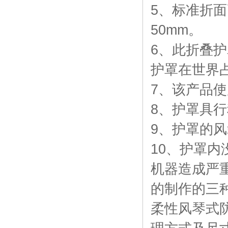
5
、标准折面
50mm
。
6
、此折叠护
护罩在世界
7
、该产品使
8
、护罩具行
9
、护罩的风
10
、护罩内
机器造成严
的制作的三
柔性风琴式