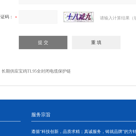
验证码：
请输入计算结果（
：
长期供应宝鸡TL95全封闭电缆保护链
服务宗旨
遵循“科技创新，品质求精；真诚服务，铸就品牌”的方