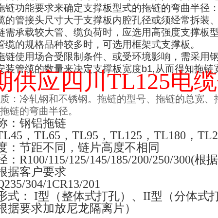
拖链功能要求来确定支撑板型式的拖链的弯曲半径
缆的管接头尺寸大于支撑板内腔孔径或须经常拆装
链需承载较大管、缆负荷时，应选用高强度支撑板
管缆的规格品种较多时，可选用框架式支撑板。
拖链使用场合受限制条件、或受环境影响，需采用
安装管缆的数量来决定支撑板宽度
b1,
从而得知拖链
期供应四川TL125电
质：冷轧钢和不锈钢。拖链的型号、拖链的总宽、
拖链的弯曲半径。
称：钢铝拖链
TL45
，
TL65
，
TL95
，
TL125
，
TL180
，
TL2
度：节距不同，链片高度不相同
径：
R100/115/125/145/185/200/250/300(
根据
根据客户要求
Q235/304/1CR13/201
形式：
I
型（整体式打孔）、
II
型（分体式
根据要求加放尼龙隔离片）