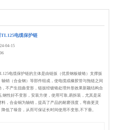
TL125电缆保护链
-04-15
06
L125电缆保护链的主体是由链扳（优质钢板镀铬）支撑扳
）轴销（合金钢）等部件组成，使电缆或橡胶管与拖链之间
动，不产生扭曲变形，链扳经镀铬处理外形效果新颖结构合
高,钢性好不变形，安装方便，使用可靠,易拆装，尤其是采
材料，合金铜为轴销，提高了产品的耐磨强度，弯曲更灵
，降低了噪音，从而可保证长时间使用不变形,不下垂。