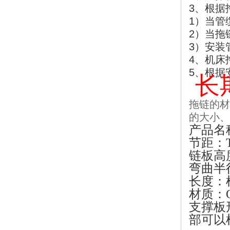
3
、根据
1
）当管
2
）当拖
3
）安装
4
、机床
5
、根据
长
拖链的材
的大小、
产品名
节距：
链板高
弯曲半
长度：
材质：
支撑板
部可以