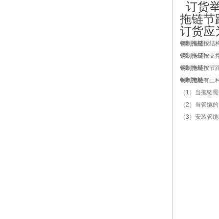
订货
拖链节
订货应
钢制拖链
按结
钢制拖链
按支
钢制拖链
按节
钢制拖链
有三
（
1
）当拖链需
（
2
）当管缆的
（
3
）安装管缆