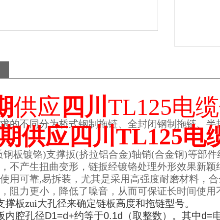
期
供应
四川
TL125电
求的不同分为桥式钢制拖链、全封闭钢制拖链、半
期供应四川TL125电
质钢板镀铬)支撑扳(挤拉铝合金)轴销(合金钢)等
，不产生扭曲变形，链扳经镀铬处理外形效果新颖
使用可靠,易拆装，尤其是采用高强度耐磨材料，
，阻力更小，降低了噪音，从而可保证长时间使用
支撑板zui大孔径来确定链板高度和拖链型号。
板内腔孔径
D1=d+
约等于
0.1d
（取整数）。其中
d=