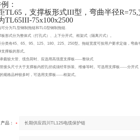
举例：
距
TL65
，支撑板形式
III
型，弯曲半径
R=75,
为
TL65III-75x100x2500
构可分为
TL
型钢制拖链和
TLG
型钢制拖链
.
撑板形式分为整体式（打孔式）、上下分开式、框架式（隔离片式）。
距分类有
45
、
65
、
95
、
125
、
180
、
225
、
250
型。拖链宽度可按用户要求定做，弯曲
种支撑板的形式。
承载较大管、缆负荷时、应选用高强度支撑板——整块式
管接头尺寸大于支撑板内腔孔径或须经常拆装、维修等时。可选用支撑板——分开式
的规格品种较多时，可选用支撑板——框架式。
产品：