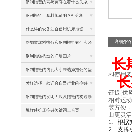
钢制拖链的高与宽存在着什么关系
钢制拖链，塑料拖链的区别分析
什么样的设备适合使用机床拖链
详细介绍
您知道塑料拖链和钢制拖链有什么区
别吗
钢制拖链构造的详细图片
长
钢制拖链的内孔大小来选择拖链的型
和使用要
长
号
怎样选择一款适合自己行业的拖链
链扳(优
钢制拖链的发明人以及拖链的构造原
相对运动
装方便，
理
怎样使机床拖链关键词上首页
曲更灵活
1
、根据
2
、支撑