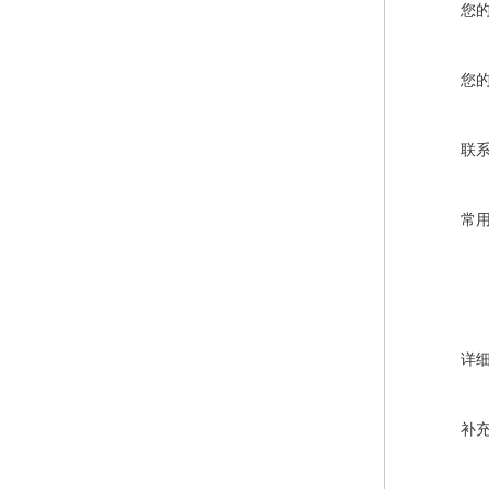
您
您
联
常
详
补