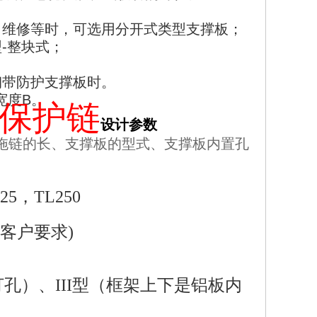
：
、维修等时，可选用分开式类型支撑板；
型
-
整块式；
钢带防护支撑板时。
宽度
B
。
缆保护链
设计参数
拖链的长、支撑板的型式、支撑板内置孔
25
，
TL250
客户要求
)
打孔）、
III
型（框架上下是铝板内