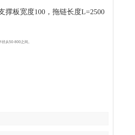
支撑板宽度
100
，拖链长度
L=2500
半径从
50-800
之间。