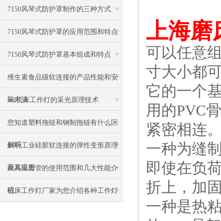
7150风琴式防护罩制作的三种方式
上海磨
7150风琴式防护罩的应用范围和特点
可以任意
7150风琴式防护罩基本组成和特点
寸大小都
维生素食品级软连接的产品性能和安
它的一个
装方法
led机床工作灯的采光原理技术
用的PVC
您知道塑料拖链和钢制拖链有什么区
紧密相连
一种为缝
别吗
解析工业硅胶软连接的弹性变形原理
即使在负荷
及其应用
耐高温套管的使用范围和几大性能介
折上，加
绍
机床工作灯厂家为您介绍各种工作灯
一种是热