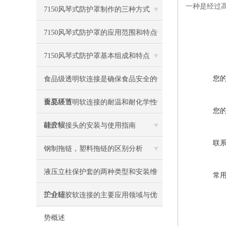
一种是经过高
7150风琴式防护罩制作的三种方式
7150风琴式防护罩的应用范围和特点
7150风琴式防护罩基本组成和特点
您
食品级透明软连接是确保食品安全的
重要环节
食品级透明软连接的耐温和耐化学性
您
能介绍
硅胶软接头的安装与使用指南
联
钢制拖链，塑料拖链的区别分析
液压立柱保护套的两种类型和安装维
常
护介绍
工业硅胶软连接的主要应用领域与优
势概述