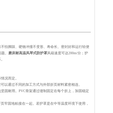
有不怕脚踩、硬物冲撞不变形、寿命长、密封好和运行轻便
问题。
磨床耐高温风琴式防护罩
风箱速度可达200m/分；护
坏。
际情况而定。
架可以通过不同的加工方式与外部折页材料紧密相连。
坚固耐用。PVC骨架通过缝制固定在每个折上，加固稳定
折页牢固地粘接在一起。若护罩是在中等温度环境下使用，