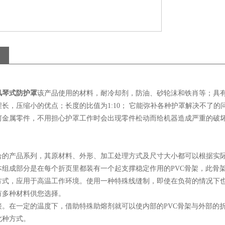
风琴式防护罩
该产品使用的材料，耐冷却剂，防油、砂轮沫和铁肖等；具
长，压缩小的优点；长度的比值为1:10； 它能弥补各种护罩解决不了的
何金属零件，不用担心护罩工作时会出现零件松动而给机器造成严重的破
合的产品系列，其原材料、外形、加工处理方式及尺寸大小都可以根据实
本组成部分是在每个折页里都装有一个起支撑稳定作用的PVC骨架，此骨
方式，应用于高温工作环境。使用一种特殊线缝制，即使在负荷的情况下也
有多种材料供您选择。
接。在一定的温度下，借助特殊助熔剂就可以使内部的PVC骨架与外部的
此种方式。