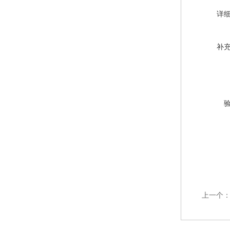
详
补
上一个