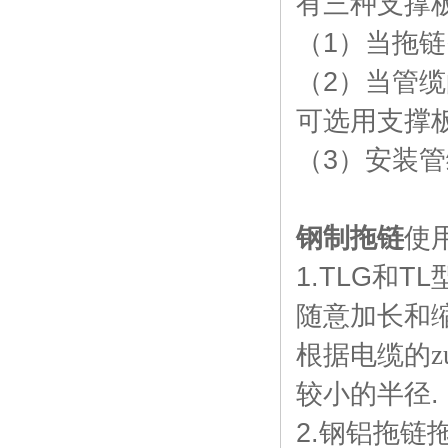
有三种支撑
（
1
）当拖链
（
2
）当管缆
可选用支撑
（
3
）安装管
钢制拖链
使
1.TLG
和
TL
随意加长和
根据电缆的z
较小的半径
.
2.
钢铝拖链