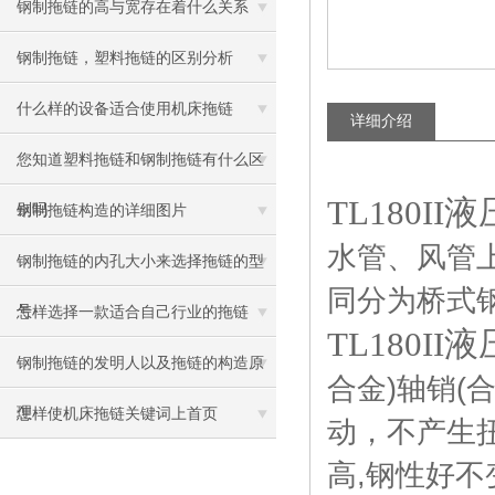
钢制拖链的高与宽存在着什么关系
钢制拖链，塑料拖链的区别分析
什么样的设备适合使用机床拖链
详细介绍
您知道塑料拖链和钢制拖链有什么区
TL180I
别吗
钢制拖链构造的详细图片
水管、风管
钢制拖链的内孔大小来选择拖链的型
同分为桥式
号
怎样选择一款适合自己行业的拖链
TL180I
钢制拖链的发明人以及拖链的构造原
合金
)
轴销
(
理
怎样使机床拖链关键词上首页
动，不产生
高
,
钢性好不