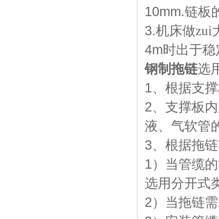
10mm.
链板
3.
机床做zu
4m
时出于稳
钢制拖链
选
1
、根据支撑
2
、支撑板内
液、气软管
3
、根据拖链
1
）当管缆的
选用分开式
2
）当拖链需