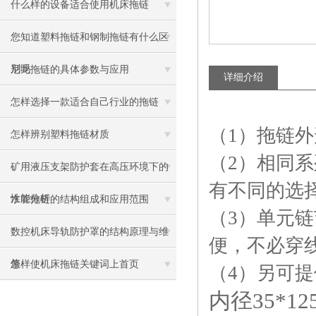
什么样的设备适合使用机床拖链
您知道塑料拖链和钢制拖链有什么区
别吗
尼龙拖链的具体参数与应用
详细介绍
怎样选择一款适合自己行业的拖链
（1）拖链
怎样辨别塑料拖链材质
（2）相同
矿用液压支架防护套在高压环境下的
有不同的选
性能分析
水管拖链的结构组成和应用范围
（3）单元
数控机床导轨防护罩的结构原理与维
便，不必穿
修
怎样使机床拖链关键词上首页
（4）另可
内径35*1