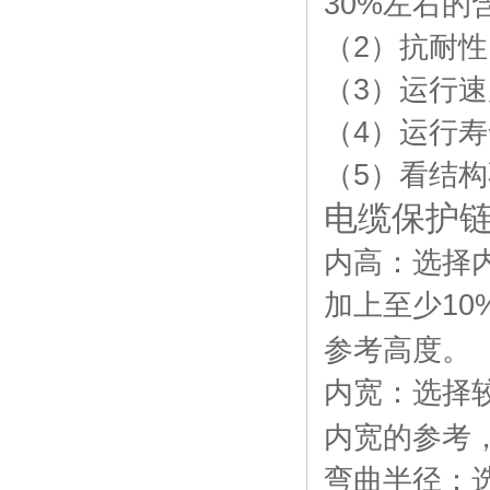
30%
左右的
（
2
）抗耐性
（
3
）运行速
（
4
）运行寿
（
5
）看结构
电缆保护
内高：选择
加上至少
10
参考高度。
内宽：选择
内宽的参考
弯曲半径：