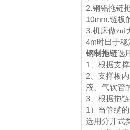
2.
钢铝拖链
10mm.
链板
3.
机床做zu
4m
时出于稳
钢制拖链
选
1
、根据支撑
2
、支撑板内
液、气软管
3
、根据拖链
1
）当管缆的
选用分开式