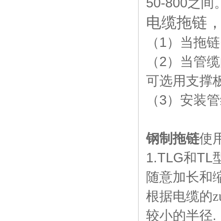
50-800
之间
电缆拖链
（
1
）当拖链
（
2
）当管缆
可选用支撑
（
3
）安装管
钢制拖链
使
1.TLG
和
TL
随意加长和
根据电缆的z
较小的半径
.