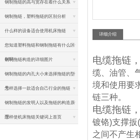
钢制拖链的高与宽存在着什么关系
钢制拖链，塑料拖链的区别分析
什么样的设备适合使用机床拖链
详细介绍
您知道塑料拖链和钢制拖链有什么区
电缆拖链
别吗
钢制拖链构造的详细图片
缆、油管、
钢制拖链的内孔大小来选择拖链的型
境和使用要
号
怎样选择一款适合自己行业的拖链
链三种。
钢制拖链的发明人以及拖链的构造原
电缆拖链
理
怎样使机床拖链关键词上首页
镀铬
)
支撑扳
之间不产生