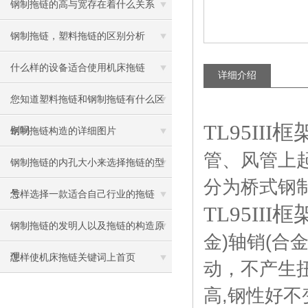
钢制拖链的高与宽存在着什么关系
钢制拖链，塑料拖链的区别分析
什么样的设备适合使用机床拖链
详细介绍
您知道塑料拖链和钢制拖链有什么区
TL95II
别吗
钢制拖链构造的详细图片
管、风管上
钢制拖链的内孔大小来选择拖链的型
分为桥式钢
号
怎样选择一款适合自己行业的拖链
TL95II
钢制拖链的发明人以及拖链的构造原
金
)
轴销
(
合
理
怎样使机床拖链关键词上首页
动，不产生
高
,
钢性好不