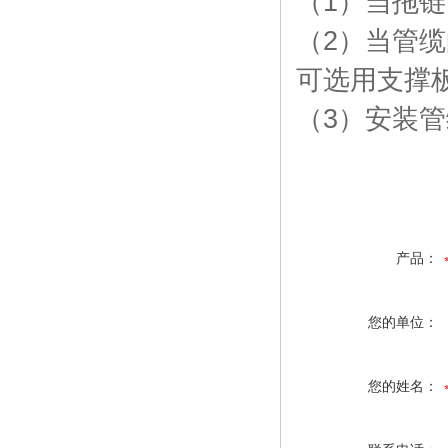
（
1
）当拖链
（
2
）当管缆
可选用支撑
（
3
）安装管
产品：
您的单位：
您的姓名：