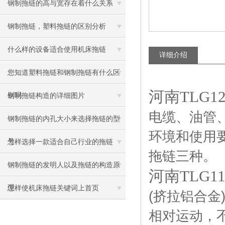
钢制拖链的高与宽存在着什么关系
钢制拖链，塑料拖链的区别分析
什么样的设备适合使用机床拖链
详细介绍
您知道塑料拖链和钢制拖链有什么区
河南TLG
别吗
钢制拖链构造的详细图片
电缆、油管
钢制拖链的内孔大小来选择拖链的型
环境和使用
号
怎样选择一款适合自己行业的拖链
拖链三种。
钢制拖链的发明人以及拖链的构造原
河南TLG
理
怎样使机床拖链关键词上首页
(
挤拉铝合金
相对运动，