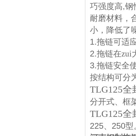
巧强度高
,
钢
耐磨材料，
小，降低了
1.
拖链可适应
2.
拖链在zu
3.
拖链安全
按结构可分
TLG12
分开式、框
TLG12
225
、
250
型