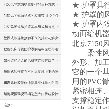
★ 护罩具
7150风琴式防护罩制作的三种方式
★ 护罩的
7150风琴式防护罩的应用范围和特点
★ 护罩内
7150风琴式防护罩基本组成和特点
动而给机
垫圈式软连接接触不良的排查与解决
北京715
数控机床导轨防护罩的结构原理与维
柔性风琴
外形、加
修
如何选择适合的风机软连接材质？
它的一个
垫圈式软连接在不同温度环境下的应
用的PVC
用差异
耐高温硅胶管软连接具有优异的耐高
紧密相连
温性能和弹性特点
如何根据工况正确选型大口径硅胶软
支撑稳定作
连接？