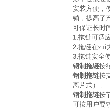
安装方便，
销，提高了
可保证长时
1.
拖链可适应
2.
拖链在zu
3.
拖链安全
钢制拖链
按
钢制拖链
按
离片式）。
钢制拖链
按
可按用户要