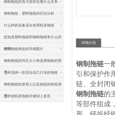
钢制拖链的高与宽存在着什么关系
钢制拖链，塑料拖链的区别分析
什么样的设备适合使用机床拖链
您知道塑料拖链和钢制拖链有什么区
详细介绍
别吗
钢制拖链构造的详细图片
钢制拖链的内孔大小来选择拖链的型
钢制拖链
一
引和保护作
号
怎样选择一款适合自己行业的拖链
链、全封闭
钢制拖链的发明人以及拖链的构造原
钢制拖链
的
理
怎样使机床拖链关键词上首页
等部件组成
形，链扳经